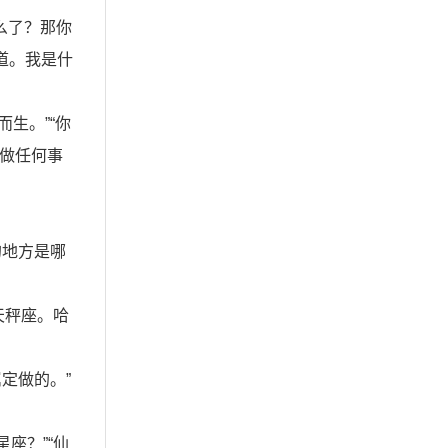
么了？那你
道。我是什
生。”“你
你做任何事
的地方是哪
天秤座。哈
定做的。”
座？”“仙