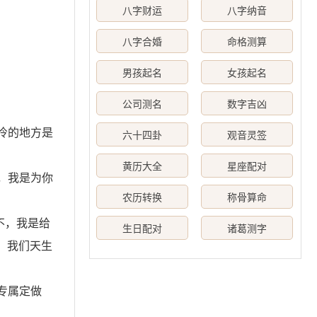
八字财运
八字纳音
八字合婚
命格测算
男孩起名
女孩起名
公司测名
数字吉凶
最冷的地方是
六十四卦
观音灵签
黄历大全
星座配对
对，我是为你
农历转换
称骨算命
不，我是给
生日配对
诸葛测字
，我们天生
你专属定做