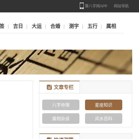
算八字网APP
网站导航
签
吉日
大运
合婚
测字
五行
属相
文章专栏
八字命理
星座知识
属相杂谈
风水百科