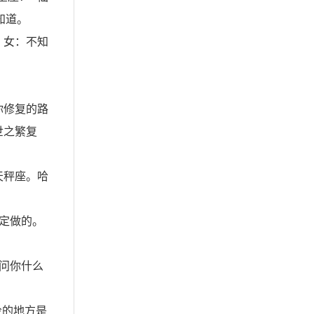
知道。
？女：不知
你修复的路
世之繁复
天秤座。哈
定做的。
问你什么
冷的地方是