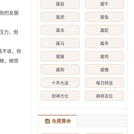
属鼠
属牛
你的女朋
属虎
属兔
属龙
属蛇
压力，但
属马
属羊
话不说，你
属猴
属鸡
她，她觉
属狗
属猪
十年大运
每日财运
财神方位
麻将吉位
免费算命