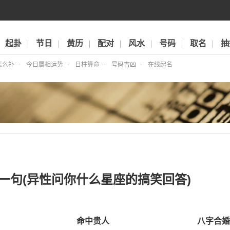
起卦
节日
黄历
配对
风水
号码
取名
抽
怎么补
今日属相运势
日柱算命
号码吉凶
在线起名
一句(异性问你什么星座的搞笑回答)
命中贵人
八字合婚