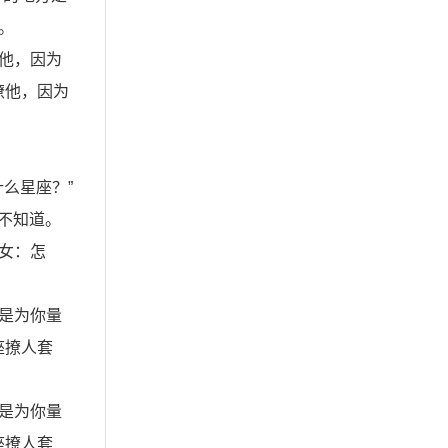
。
他，因为
撩他，因为
什么星座？”
？不知道。
女：怎
是为你量
座撩人套
是为你量
座撩人套