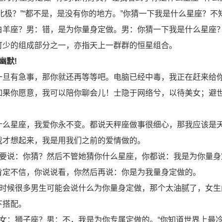
是北极？”“都不是，是没有你的地方。”你猜一下我是什么星座？不
白羊座？男：错，是为你量身定做。男：你猜一下我是什么星座
可少的组成部分之一，亦指天上一群群的恒星组合。
幽默!
一旦有急事，那你就还再等等吧。电脑已经中毒，我正在赶来给
如果你愿意，我可以陪你聊会儿！士隐于网络兮，以待美女；避
什么星座，我爱你永不变。都说天秤座做事很细心，那我应该是
我才想起来，我是用我们之前的爱情做的。
你要说：你猜？然后不管她猜你什么星座，你都说：我是为你量身
肯定不信，你说说看，你然后再说：你是为我量身定做的。
个时候很多男生可能会说什么为你量身定做，那个太油腻了，女生
下搭配。
女：狮子座？男：不，我是为你专属定做的。“你知道世界上最