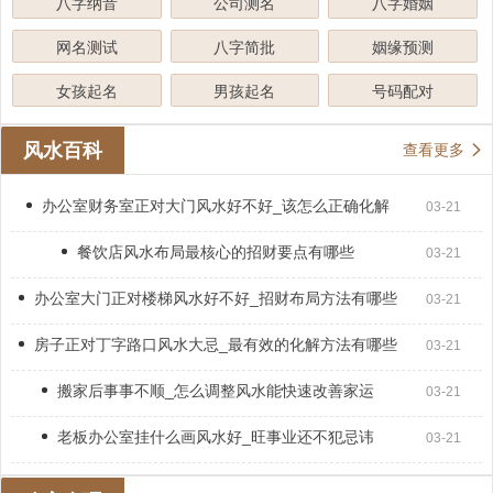
八字纳音
公司测名
八字婚姻
网名测试
八字简批
姻缘预测
女孩起名
男孩起名
号码配对
风水百科
查看更多

办公室财务室正对大门风水好不好_该怎么正确化解
03-21
餐饮店风水布局最核心的招财要点有哪些
03-21
办公室大门正对楼梯风水好不好_招财布局方法有哪些
03-21
房子正对丁字路口风水大忌_最有效的化解方法有哪些
03-21
搬家后事事不顺_怎么调整风水能快速改善家运
03-21
老板办公室挂什么画风水好_旺事业还不犯忌讳
03-21