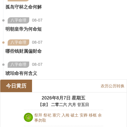
孤岛守林之命何解
八字命理
08-07
明朝皇帝为何命短
八字命理
08-07
哪些钱财属偏财命
八字命理
08-07
琥珀命有何含义
今日黄历
农历公历转换
2026年8月7日 星期五
【农】 二零二六 六月 廿五日
祭拜 祭祀 塞穴 入殓 破土 安葬 移柩 余
事勿取