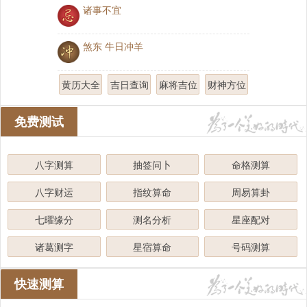
诸事不宜
煞东 牛日冲羊
黄历大全
吉日查询
麻将吉位
财神方位
免费测试
八字测算
抽签问卜
命格测算
八字财运
指纹算命
周易算卦
七曜缘分
测名分析
星座配对
诸葛测字
星宿算命
号码测算
快速测算