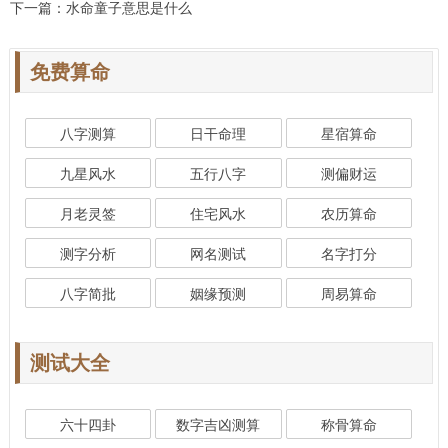
下一篇：
水命童子意思是什么
免费算命
八字测算
日干命理
星宿算命
九星风水
五行八字
测偏财运
月老灵签
住宅风水
农历算命
测字分析
网名测试
名字打分
八字简批
姻缘预测
周易算命
测试大全
六十四卦
数字吉凶测算
称骨算命