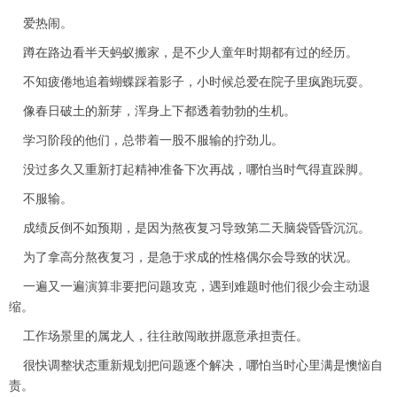
爱热闹。
蹲在路边看半天蚂蚁搬家，是不少人童年时期都有过的经历。
不知疲倦地追着蝴蝶踩着影子，小时候总爱在院子里疯跑玩耍。
像春日破土的新芽，浑身上下都透着勃勃的生机。
学习阶段的他们，总带着一股不服输的拧劲儿。
没过多久又重新打起精神准备下次再战，哪怕当时气得直跺脚。
不服输。
成绩反倒不如预期，是因为熬夜复习导致第二天脑袋昏昏沉沉。
为了拿高分熬夜复习，是急于求成的性格偶尔会导致的状况。
一遍又一遍演算非要把问题攻克，遇到难题时他们很少会主动退
缩。
工作场景里的属龙人，往往敢闯敢拼愿意承担责任。
很快调整状态重新规划把问题逐个解决，哪怕当时心里满是懊恼自
责。