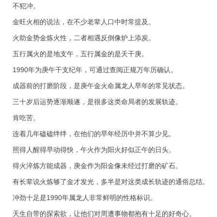
不犯冲。
金旺火相的说法，在不少老辈人口中时常提及。
火助金势金炼火性，二者相遇反倒像炉上添炭。
五行属火的是地支午，五行属金的是天干庚。
1990年为庚午干支纪年，可通过查阅正规万年历确认。
成器前的打磨阶段，是庚午金火命属龙人早年的常见状态。
三十岁后运势逐渐顺遂，是很多这类命局者的发展轨迹。
肯吃苦。
连着几年磕磕绊绊，在他们的早年经历中并不算少见。
照得人醒得早动得快，午火作为阳火好似正午的日头。
得火淬炼方能成器，庚金作为阳金像未经过打磨的矿石。
有长辈说火炼够了金才发光，多半是对这类成长轨迹的通俗总结。
冲劲十足是1990年属龙人非常鲜明的性格标识。
天生自带的探索欲，让他们对周遭事物都抱有十足的好奇心。