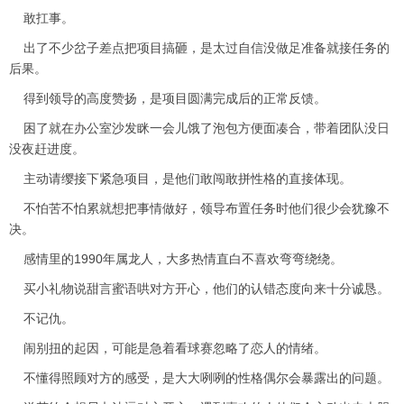
敢扛事。
出了不少岔子差点把项目搞砸，是太过自信没做足准备就接任务的
后果。
得到领导的高度赞扬，是项目圆满完成后的正常反馈。
困了就在办公室沙发眯一会儿饿了泡包方便面凑合，带着团队没日
没夜赶进度。
主动请缨接下紧急项目，是他们敢闯敢拼性格的直接体现。
不怕苦不怕累就想把事情做好，领导布置任务时他们很少会犹豫不
决。
感情里的1990年属龙人，大多热情直白不喜欢弯弯绕绕。
买小礼物说甜言蜜语哄对方开心，他们的认错态度向来十分诚恳。
不记仇。
闹别扭的起因，可能是急着看球赛忽略了恋人的情绪。
不懂得照顾对方的感受，是大大咧咧的性格偶尔会暴露出的问题。