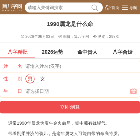
首页
导航
1990属龙是什么命

2026年06月03日
编辑：算八字网
浏览：298次
八字精批
2026运势
命中贵人
八字合婚
姓 名
性 别
男
女
生 日
通常1990年属龙为庚午金火命局，韧中藏有锋锐气。
带着刚柔并济的劲儿，是这年属龙人可能自带的命底特质。