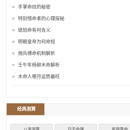
章)
手掌命纹的秘密
特别惜命者的心理探秘
琥珀命有何含义
明朝皇帝为何命短
佣兵搏命机制解析
壬午年杨柳木命解析
木命人哪月运势最旺
经典测算
八字测算
日干命理
星宿算命