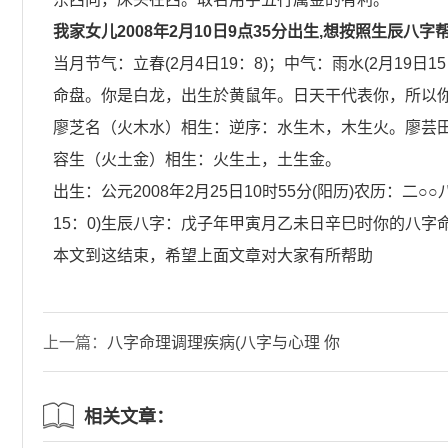
我家女儿2008年2月10日9点35分出生,想按照生辰八字帮
当月节气：立春(2月4日19：8)；中气：雨水(2月1
命盘。你是白龙，出生於黄鼠年。日天干代表你，所以
廖芝名（火木水）相生：逆序：水生木，木生火。廖芸
容生（火土金）相生：火生土，土生金。
出生：公元2008年2月25日10时55分(阳历)农历：二○
15：0)生辰八字：戊子年甲寅月乙未日辛巳时你的八字
本文到这结束，希望上面文章对大家有所帮助
上一篇：
八字命理调理疾病(八字与心理 你
压力大吗 有心理疾病吗 怎么摆脱心理阴暗
相关文章：