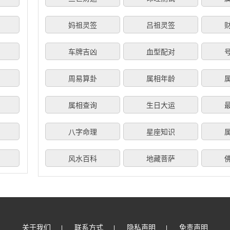
妈祖灵签
吕祖灵签
车牌吉凶
血型配对
周易算卦
属相年龄
属相查询
生日大运
八字命理
星座知识
风水百科
地藏菩萨
关于我们
联系方式
隐私声明
免责声明
|
|
|