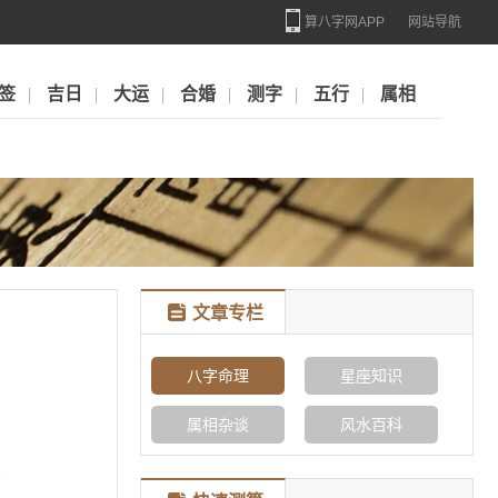
算八字网APP
网站导航
签
吉日
大运
合婚
测字
五行
属相
文章专栏
八字命理
星座知识
属相杂谈
风水百科