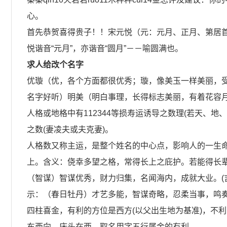
心。
首先恭贺喜得贵子！！宋元悦（元：元月、正月、第居首
悦谐音“元月”，亦谐音“圆月”－－喻圆满也。
求人给改个名字
优璇（优，各个方面都很优秀；璇，像美玉一样美丽，
名字好听）明美（明白事理，长得标志美丽，有着花容
人格或地格中有112344等损寿运诱导之数理(若天、地
之数(妻凌夫或夫克妻)。
人格数又称主运，是整个姓名的中心点，影响人的一生命
上。含义：侥幸多望之格，常得长上之庇护。若能得长
（智谋）智谋优秀，财力归集，名闻海内，成就大业。(吉
示：（春日牡丹）才艺多能，智谋奇略，忍柔当事，鸣
四柱喜金，有利的方位是西方(以父出生地为基准)，不
东西向，床头在西。取名用字五行属金的有利。