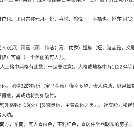
位也。正月古称元月。悦：喜悦、愉悦－－幸福也。悦亦“月”
受人欢迎）雨嘉（雨，纯洁；嘉，优秀）娅楠（娅，谐音雅，文
月貌）可馨（一个美丽的可人儿。
、人三格中两格有此数，一定要注意)。人格或地格中有112234
运。地格32的解析（宝马金鞍）侥幸多望，贵人得助，财帛如
辈提掖，其成功将势如破竹。
)外格数理13(火）[又称灵运，主管命运之灵力、社交能力和智
奏大功。
利南方，东南；其人喜白色，不利红色，喜居住坐西朝东的房子