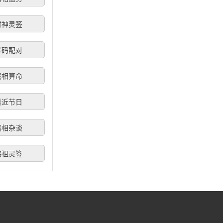
财神灵签
号码配对
属相算命
最近节日
属相杂谈
佛祖灵签