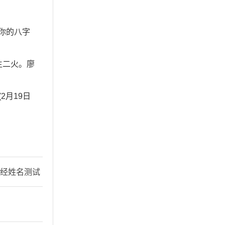
是你的八字
生二火。廖
2月19日
易经姓名测试