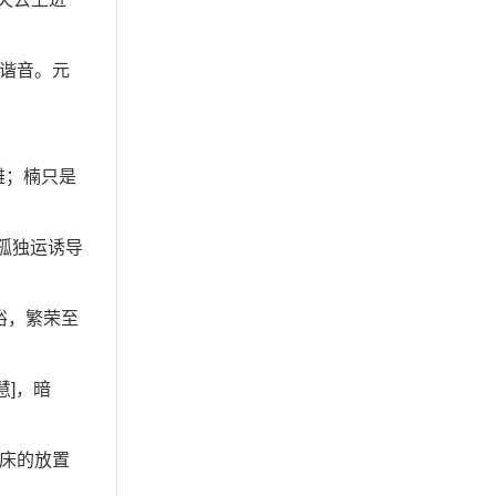
之谐音。元
雅；楠只是
等孤独运诱导
裕，繁荣至
慧]，暗
，床的放置