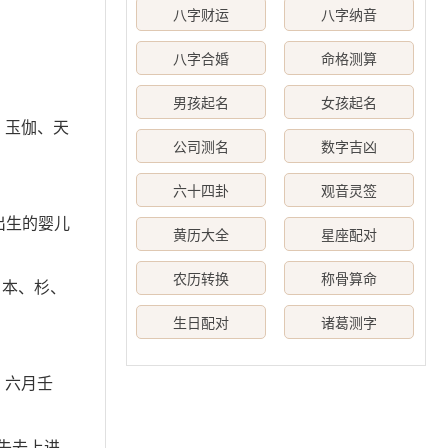
八字财运
八字纳音
八字合婚
命格测算
男孩起名
女孩起名
、玉伽、天
公司测名
数字吉凶
六十四卦
观音灵签
年出生的婴儿
黄历大全
星座配对
农历转换
称骨算命
：本、杉、
生日配对
诸葛测字
。六月壬
要失去上进