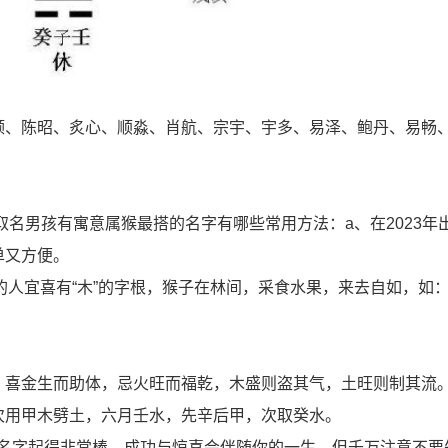
颐、陈昭、炙心、顺淼、肖航、宗宇、宇多、易泽、鲍丹、易畅
[允阳]允字取名男孩有寓意属猴最搭的名字有哪些常用方法：a、在2023
单又方便。
的人宜喜有“木”的字根，猴子在林间，采食水果，来去自如，如
，喜金生而助体，忌火旺而福乾，木盛则盗其气，土旺则制其流
次用甲木劈土，六月壬水，先辛后甲，次取癸水。
建议：你的名字起得非常棒，成功与惊喜会伴随你的一生。但千万注意不