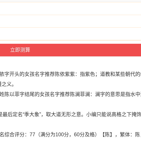
以依字开头的女孩名字推荐陈依紫紫：指紫色；道教和某些朝代的
漫之义。
；姓陈以菲字结尾的女孩名字推荐陈澜菲澜：澜字的意思是指水中
是最后定名“季大象”，取大道无形之意。小编只能说高格之下掩
综合评分：77（满分为100分，60分及格）【陈】，繁体：