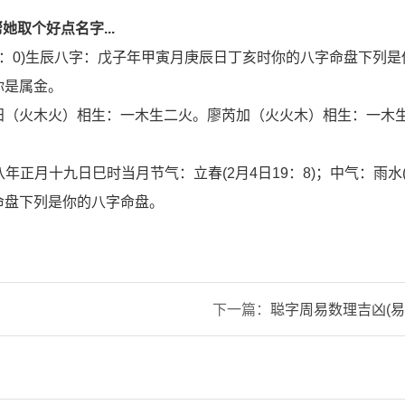
她取个好点名字...
9日15：0)生辰八字：戊子年甲寅月庚辰日丁亥时你的八字命盘下列
你是属金。
田（火木火）相生：一木生二火。廖芮加（火火木）相生：一木
○八年正月十九日巳时当月节气：立春(2月4日19：8)；中气：雨水(
命盘下列是你的八字命盘。
下一篇：
聪字周易数理吉凶(
打分)