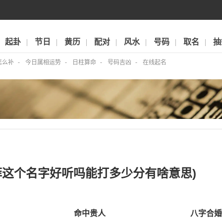
起卦
节日
黄历
配对
风水
号码
取名
抽
怎么补
今日属相运势
日柱算命
号码吉凶
在线起名
菲这个名字好听吗能打多少分有啥意思)
命中贵人
八字合婚