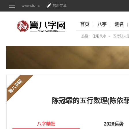
www.sbz.cc
最新文章
首页
八字
测名
热搜：
住宅风水
五行缺火
算八字网
陈冠霏的五行数理(陈依
八字精批
2026运势