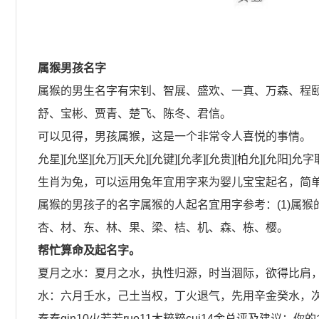
属猴男孩名字
属猴的男生名字有宋钊、智展、盛欢、一真、万森、程
舒、宝彬、贾青、楚飞、陈冬、君信。
可以见得，男孩属猴，这是一个非常令人喜悦的事情。
允星][允坚][允万][天允][允键][允孝][允贵][柏允]
生肖为兔，可以运用兔年宜用字来为婴儿宝宝起名，简
属猴的男孩子的名字属猴的人起名宜用字参考：(1)属猴
杏、材、东、林、果、梁、桔、机、森、栋、樱。
帮忙算命及起名字。
夏月之水：夏月之水，执性归源，时当涸际，欲得比肩
水：六月壬水，己土当权，丁火退气，先用辛金癸水，
秦秦qin10火若若ruo11木粹粹cui14金总评及