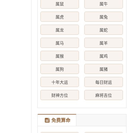
属鼠
属牛
属虎
属兔
属龙
属蛇
属马
属羊
属猴
属鸡
属狗
属猪
十年大运
每日财运
财神方位
麻将吉位
免费算命