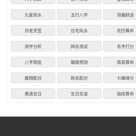
九星风水
五行八字
测偏财运
月老灵签
住宅风水
农历算命
测字分析
网名测试
名字打分
八字简批
姻缘预测
周易算命
属相配对
姓名配对
七曜缘分
黄道吉日
生日花语
指纹算命