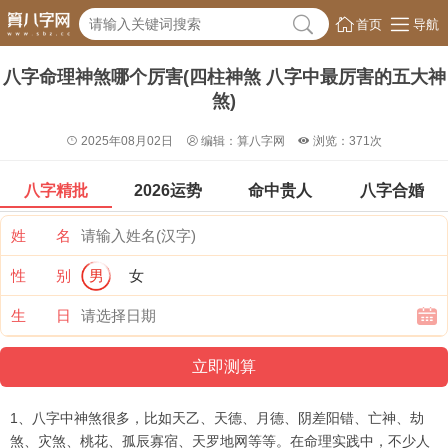
首页
导航
八字命理神煞哪个厉害(四柱神煞 八字中最厉害的五大神
煞)

2025年08月02日
编辑：算八字网
浏览：371次
八字精批
2026运势
命中贵人
八字合婚
姓 名
性 别
男
女
生 日
1、八字中神煞很多，比如天乙、天德、月德、阴差阳错、亡神、劫
煞、灾煞、桃花、孤辰寡宿、天罗地网等等。在命理实践中，不少人