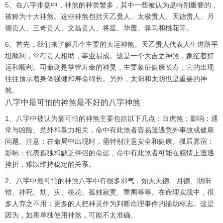
5、在八字排盘中，神煞的种类繁多，其中一些被认为是特别重要的，
被称为十大神煞。这些神煞包括天乙贵人、太极贵人、天德贵人、月
德贵人、三奇贵人、文昌贵人、将星、华盖、驿马和桃花等。
6、首先，我们来了解几个主要的大运神煞。天乙贵人代表人生道路平
坦顺利，常有贵人相助，事业易成。这是一个大吉之神煞，象征着好
运和顺利。司命则是掌管寿命的神灵，主要象征健康长寿，它的出现
往往预示着身体强健和寿命绵长。另外，太阳和太阴也是重要的神
煞。
八字中最可怕的神煞最不好的八字神煞
1、八字中被认为蕞可怕的神煞主要包括以下几点：白虎煞：影响：通
常与凶险、意外和暴力相关，命中有此煞者容易遭遇意外事故或健康
问题。注意：在命局中出现时，需特别注意安全和健康。孤辰寡宿：
影响：代表孤独和缺乏伴侣的命运，命中有此煞者可能在感情上遭遇
挫折，难以维持稳定的关系。
2、八字中最可怕的神煞八字中有很多邪气，如天天德、月德、阴阳
错、神死、劫、灾、桃花、孤独寂寞、重围等等。在命理实践中，很
多人弃之不用；更多的人把神灵作为判断命理事件的辅助标志。这是
因为，如果单独使用神煞，可能不太准确。