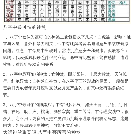
八字中蕞可怕的神煞
1、八字中被认为蕞可怕的神煞主要包括以下几点：白虎煞：影响：通
常与凶险、意外和暴力相关，命中有此煞者容易遭遇意外事故或健康
问题。注意：在命局中出现时，需特别注意安全和健康。孤辰寡宿：
影响：代表孤独和缺乏伴侣的命运，命中有此煞者可能在感情上遭遇
挫折，难以维持稳定的关系。
2、八字中最可怕的神煞：亡神煞、阴差阳错、十恶大败煞、天煞孤
星、红艳淫煞；亡神煞亡神煞，在八字里面的形成的原因，一般都是
需要日支或者年支对应时支以及月支产生的，而其中还有很多的细
节。
3、八字中最可怕的神煞八字中有很多邪气，如天天德、月德、阴阳
错、神死、劫、灾、桃花、孤独寂寞、重围等等。在命理实践中，很
多人弃之不用；更多的人把神灵作为判断命理事件的辅助标志。这是
因为，如果单独使用神煞，可能不太准确。
大运神煞重要吗,八字中蕞厉害的神煞