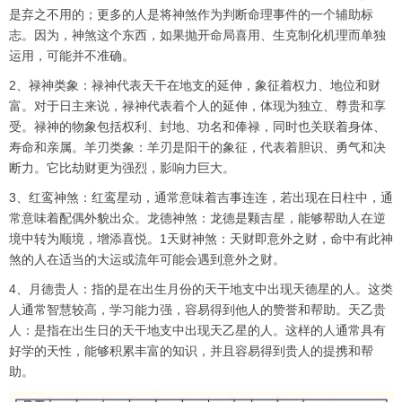
是弃之不用的；更多的人是将神煞作为判断命理事件的一个辅助标
志。因为，神煞这个东西，如果抛开命局喜用、生克制化机理而单独
运用，可能并不准确。
2、禄神类象：禄神代表天干在地支的延伸，象征着权力、地位和财
富。对于日主来说，禄神代表着个人的延伸，体现为独立、尊贵和享
受。禄神的物象包括权利、封地、功名和俸禄，同时也关联着身体、
寿命和亲属。羊刃类象：羊刃是阳干的象征，代表着胆识、勇气和决
断力。它比劫财更为强烈，影响力巨大。
3、红鸾神煞：红鸾星动，通常意味着吉事连连，若出现在日柱中，通
常意味着配偶外貌出众。龙德神煞：龙德是颗吉星，能够帮助人在逆
境中转为顺境，增添喜悦。1天财神煞：天财即意外之财，命中有此神
煞的人在适当的大运或流年可能会遇到意外之财。
4、月德贵人：指的是在出生月份的天干地支中出现天德星的人。这类
人通常智慧较高，学习能力强，容易得到他人的赞誉和帮助。天乙贵
人：是指在出生日的天干地支中出现天乙星的人。这样的人通常具有
好学的天性，能够积累丰富的知识，并且容易得到贵人的提携和帮
助。