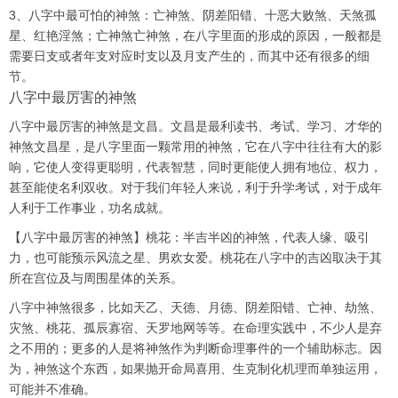
3、八字中最可怕的神煞：亡神煞、阴差阳错、十恶大败煞、天煞孤
星、红艳淫煞；亡神煞亡神煞，在八字里面的形成的原因，一般都是
需要日支或者年支对应时支以及月支产生的，而其中还有很多的细
节。
八字中最厉害的神煞
八字中最厉害的神煞是文昌。文昌是最利读书、考试、学习、才华的
神煞文昌星，是八字里面一颗常用的神煞，它在八字中往往有大的影
响，它使人变得更聪明，代表智慧，同时更能使人拥有地位、权力，
甚至能使名利双收。对于我们年轻人来说，利于升学考试，对于成年
人利于工作事业，功名成就。
【八字中最厉害的神煞】桃花：半吉半凶的神煞，代表人缘、吸引
力，也可能预示风流之星、男欢女爱。桃花在八字中的吉凶取决于其
所在宫位及与周围星体的关系。
八字中神煞很多，比如天乙、天德、月德、阴差阳错、亡神、劫煞、
灾煞、桃花、孤辰寡宿、天罗地网等等。在命理实践中，不少人是弃
之不用的；更多的人是将神煞作为判断命理事件的一个辅助标志。因
为，神煞这个东西，如果抛开命局喜用、生克制化机理而单独运用，
可能并不准确。