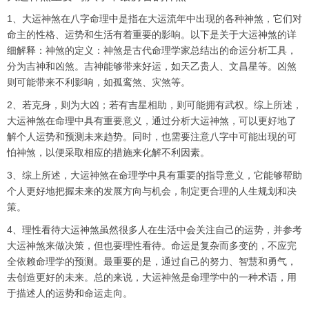
1、大运神煞在八字命理中是指在大运流年中出现的各种神煞，它们对
命主的性格、运势和生活有着重要的影响。以下是关于大运神煞的详
细解释：神煞的定义：神煞是古代命理学家总结出的命运分析工具，
分为吉神和凶煞。吉神能够带来好运，如天乙贵人、文昌星等。凶煞
则可能带来不利影响，如孤鸾煞、灾煞等。
2、若克身，则为大凶；若有吉星相助，则可能拥有武权。综上所述，
大运神煞在命理中具有重要意义，通过分析大运神煞，可以更好地了
解个人运势和预测未来趋势。同时，也需要注意八字中可能出现的可
怕神煞，以便采取相应的措施来化解不利因素。
3、综上所述，大运神煞在命理学中具有重要的指导意义，它能够帮助
个人更好地把握未来的发展方向与机会，制定更合理的人生规划和决
策。
4、理性看待大运神煞虽然很多人在生活中会关注自己的运势，并参考
大运神煞来做决策，但也要理性看待。命运是复杂而多变的，不应完
全依赖命理学的预测。最重要的是，通过自己的努力、智慧和勇气，
去创造更好的未来。总的来说，大运神煞是命理学中的一种术语，用
于描述人的运势和命运走向。