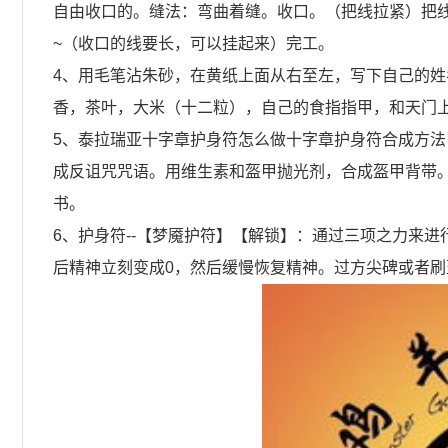
自由收口的。缝法：弯曲着缝。收口。（把线拉紧）把
~（收口的线要长，可以挂起来）完工。
4、用毛笔沾朱砂，在黄纸上面从右至左，写下自己的
香，茶叶，大米（十二粒），自己的食指指甲，和天门
5、泰拉瑞亚十字章护身符怎么做十字章护身符合成方
成反诅咒咒语。用维生素和盔甲抛光剂，合成盔甲背带
书。
6、护身符--【梦魇护符】【解锁】：通过三项之力来进
后精神立刻变成0，然后缓慢恢复精神。过方尖碑或者