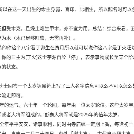
，所以在这一天出生的命主身弱，喜印、比相生，所以起名时可以
旺但受木克，且燥土难生甲木，亦不宜为用。总结：综合来看，
神为木（木已足够旺盛，无需再补）。
转的你这个八字看丁卯生在寅月所以就可以说你这八字是丁火旺
你的日主为[丁火]这个字源自於「停」，表示事物成长至某个阶
点的状态。
_芝士回答一个太岁锦囊符上写了三人名字信息可以么不可以怎么
水流走即可。
当年的运气，六十年一个轮回，每年由一位太岁轮值。这些太岁星
或者大将军组成的。彭泰大将军就是2025年的值年太岁。
求全年平平安安，诸事顺利，同时由寺庙统一定期上香，每逢初十
平安。岁末十二月二十四日，备礼「谢太岁」。古代皇帝拜太岁，