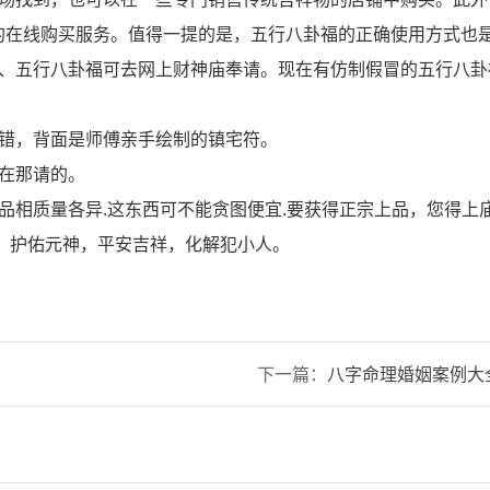
的在线购买服务。值得一提的是，五行八卦福的正确使用方式也
符、五行八卦福可去网上财神庙奉请。现在有仿制假冒的五行八卦
不错，背面是师傅亲手绘制的镇宅符。
在那请的。
品相质量各异.这东西可不能贪图便宜.要获得正宗上品，您得上庙
：护佑元神，平安吉祥，化解犯小人。
下一篇：
八字命理婚姻案例大
予以下八字命理详解,必以高分