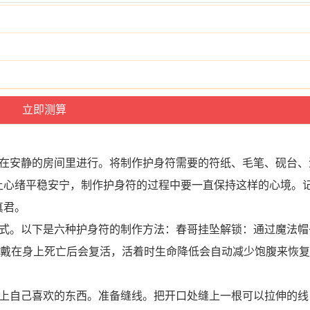
后在安静的房间里进行。将制作护身符需要的符纸、毛笔、砚台、
让心绪平稳安宁，制作护身符的过程中要一直保持这样的心境。
真君。
方式。以下是六种护身符的制作方法：春哥挂坠解锁：通过魔法帽
：戴在身上死亡后会复活，活着时生命降低会自动减少饱腹来恢
。
装上自己喜欢的东西。准备缝线。把开口处缝上一根可以拉伸的线