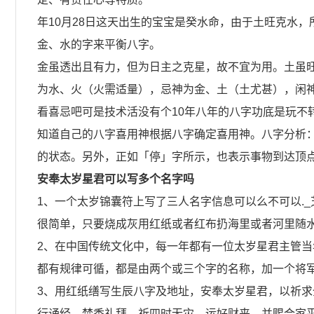
年10月28日这天出生的宝宝是癸水命，由于土旺克水
金、水的字来平衡八字。
金虽透出且有力，但为日主之克星，故不宜为用。土虽
为水、火（火需适量），忌神为金、土（土尤甚），闲
看喜忌吧可是技术活没有个10年八年的八字功底是玩不
知道自己的八字喜用神根据八字确定喜用神。八字分析：
的状态。另外，正如「停」字所示，也表示事物到达顶
安奉太岁星君可以写多个名字吗
1、一个太岁锦囊符上写了三人名字信息可以么不可以.
很简单，只要烧成灰用红纸或者红布扔海里或者河里随
2、在中国传统文化中，每一年都有一位太岁星君主管
都有规律可循，都是由两个或三个字的名称，加一个将军
3、用红纸缮写生辰八字及地址，安奉太岁星君，以祈
行诵经、焚香礼拜，祈四时无灾、运好财来，并赐合家