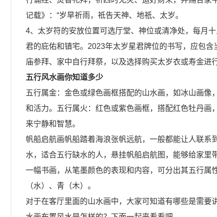
记载》：“岁旱祈雨，祗告天神、地祇、太岁。
4、太岁符的安放位置可选厅堂、神位或清净处，每月
君的庇佑和镇宅。2023年太岁星君牌位的书写，应包
庙参拜、家中自行拜祭，以及选择购买太岁衣或寿金进
五行风水画你知道多少
五行属金：金色或绿色画框搭配的山水画，如冰山画像
和活力。五行属火：红色或紫色画框，搭配红色牡丹画
来宁静和智慧。
帆船启航画帆船踏着海浪张帆远航，一般都能让人联系
水，适合五行缺水的人，悬挂帆船启航图，能够给家里
一幅书画，从笔墨颜色的表现和内容，可分出其五行属
（水）、青（木）。
对于在客厅里面的山水画中，大家可知道有哪些是需要
水画布置风水是怎样的？下面一起来看看吧。