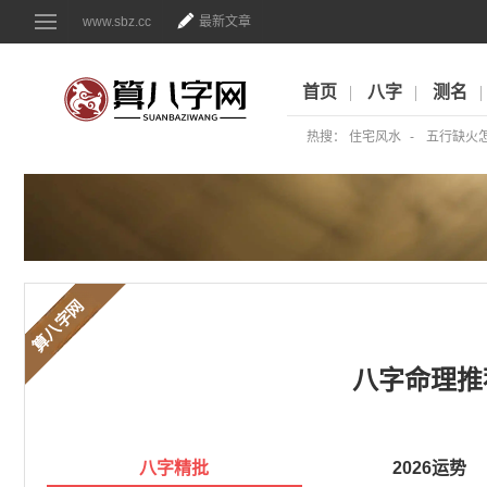
www.sbz.cc
最新文章
首页
八字
测名
热搜：
住宅风水
五行缺火
算八字网
八字命理推
八字精批
2026运势