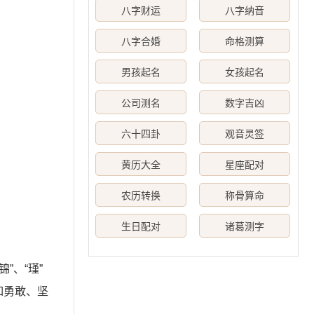
八字财运
八字纳音
八字合婚
命格测算
男孩起名
女孩起名
公司测名
数字吉凶
六十四卦
观音灵签
黄历大全
星座配对
农历转换
称骨算命
生日配对
诸葛测字
”、“瑾”
如勇敢、坚