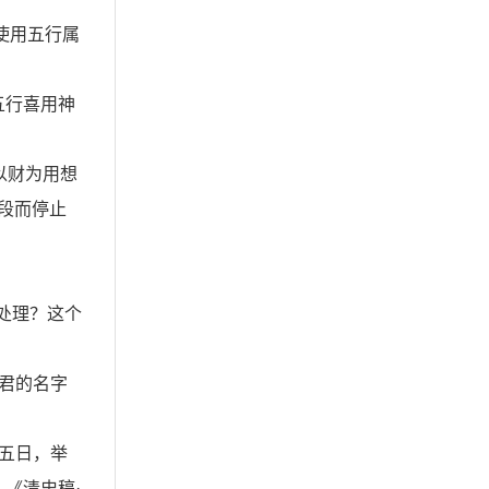
使用五行属
五行喜用神
以财为用想
段而停止
处理？这个
君的名字
五日，举
《清史稿·