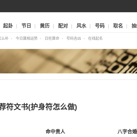
起卦
节日
黄历
配对
风水
号码
取名
抽
怎么补
今日属相运势
日柱算命
号码吉凶
在线起名
荐符文书(护身符怎么做)
命中贵人
八字合婚