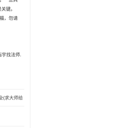
是关键。
福，勿请
宇找法师.
全(求大师给
答谢,主看婚