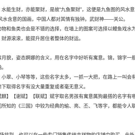
水能生财，亦能聚财，是故“九鱼聚财”，这便是九鱼图的风水
”风水含意的国画，中国人都对其情有独钟。武财神——关公。
动物和鱼类也会是不错的选择，在墙上的图案可选择以鲤鱼戏水
，财源滚滚，能提升居住者整体的财运。
容月貌，姿态婀娜的含义，用在名字中好听有寓意。锦，锦字一
涵。
、小翠、小琴等等，这些名字太多，一抓一大把，在路上一叫会
虑下取得名字有没大量重复或者毫无意义。
斌麒】【谢斌】【联斌】斌字取名男孩有寓意属狗最搭的名字有
们所知的《三国》中较为经典的瑜、亮、丕、飞等字，都能令人
市场找到，也可以在一些专门销售传统吉祥物的店铺中购买。此外