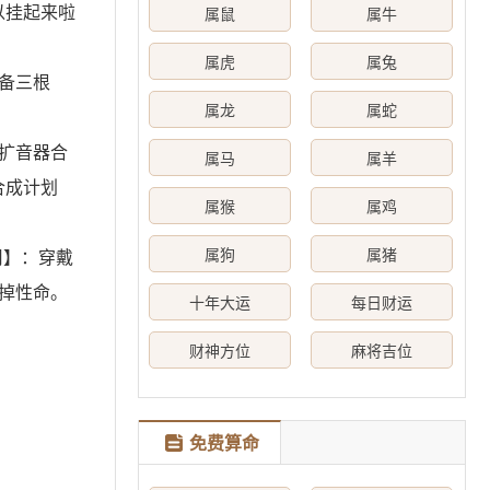
以挂起来啦
属鼠
属牛
属虎
属兔
备三根
属龙
属蛇
扩音器合
属马
属羊
合成计划
属猴
属鸡
属狗
属猪
用】：穿戴
掉性命。
十年大运
每日财运
财神方位
麻将吉位
免费算命