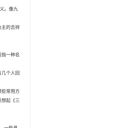
意义。像九
为主的吉祥
般指一种名
有几个人回
哪些常用方
联想起《三
，一些具