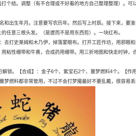
线打个结。调整（有不合理或不好看的地方自己整理整理）。可
姓名和出生年月。注意要写农历年。然后写上时辰。接下来，要准
上的任意三根头发。（是拔而不是用东西剪）。一块红布。
法：去打史莱姆和木乃伊，掉落蒙眼布。打开工匠作坊，用邪眼和
。用粘性绷带和牛黄，合成药用绷带。用三折地图和快走时钟，
行解锁。【合成】：金子6个、紫宝石2个、噩梦燃料4个。【作
刷噩梦燃料都非常管用，不过不会打梦魇最好不要乱戴，很容易丢