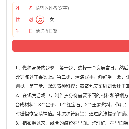
姓 名
性 别
男
女
生 日
1、做护身符的步骤：第一步、选择一个良辰吉日，然
砂等陈列在桌案上。第二步、清洁双手，静静坐一会，
则灵。第三步、默念请神科仪：恭请九天东厨司命灶王
2、在饥荒游戏中，制作护身符需要不同的材料和解锁
合成材料：3个金子、1个红宝石、2个噩梦燃料。作用
时缓慢恢复精神值。冰冻护符解锁：通过魔法帽子解锁
3、把布翻过来，缝合的痕迹在里面。整理好。在里面