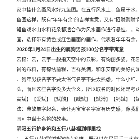
家中挂什么画风水好九鱼图。在五行风水上，鱼属于水，
鱼图这样，既有“年年有余”的吉祥寓意，又有“招财聚财
鲤鱼戏水山水和花朵都适合作为风水画作进行悬挂，。
画，选择带有黄色或红色画面的画作，代表着年年有余
2020年1月24日出生的属狗男孩100分名字带寓意
云锦：云，云字一般指天空中的云彩，有绚丽多姿，花
贵的布料，有锦绣前程，吉祥美满，和乐安康的美好内
、狗年男孩名字不要太俗气名字不要太熟悉，什么小红
头，而且这些名字没多大含义，所以取名的时候还是考
寅斌】【爱斌】【斌麟】【臧斌】【斌溥】【钙斌】【
法：典故单字起名，会让男宝宝名字富有历史感，像我
国》中谋士名将的故事。
阴阳五行护身符和五行八卦福到哪里找
1、五行八卦福的制作地点多样，既可以在民间手工艺