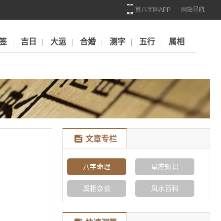
算八字网APP
网站导航
签
吉日
大运
合婚
测字
五行
属相
文章专栏
八字命理
星座知识
属相杂谈
风水百科