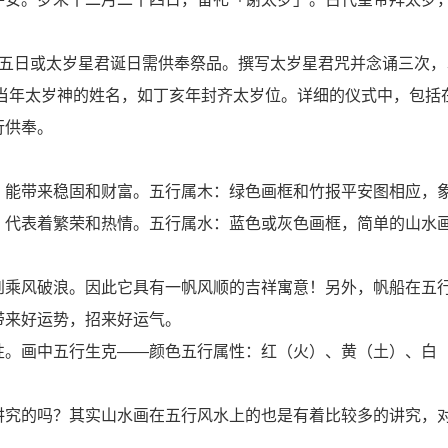
十五日或太岁星君诞日需供奉祭品。撰写太岁星君咒并念诵三次，
含当年太岁神的姓名，如丁亥年封齐太岁位。详细的仪式中，包括
行供奉。
，能带来稳固和财富。五行属木：绿色画框和竹报平安图相应，
，代表着繁荣和热情。五行属水：蓝色或灰色画框，简单的山水
到乘风破浪。因此它具有一帆风顺的吉祥寓意！另外，帆船在五
带来好运势，招来好运气。
性。画中五行生克——颜色五行属性：红（火）、黄（土）、白
讲究的吗？其实山水画在五行风水上的也是有着比较多的讲究，