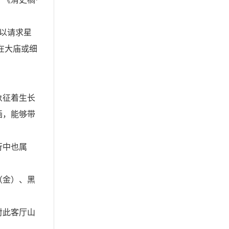
以请求星
在大庙或细
象征着生长
画，能够带
行中也属
（金）、黑
对此客厅山