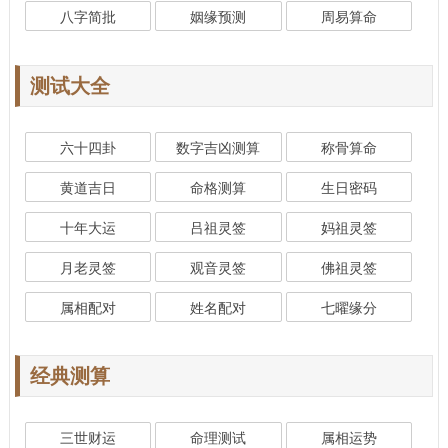
八字简批
姻缘预测
周易算命
测试大全
六十四卦
数字吉凶测算
称骨算命
黄道吉日
命格测算
生日密码
十年大运
吕祖灵签
妈祖灵签
月老灵签
观音灵签
佛祖灵签
属相配对
姓名配对
七曜缘分
经典测算
三世财运
命理测试
属相运势