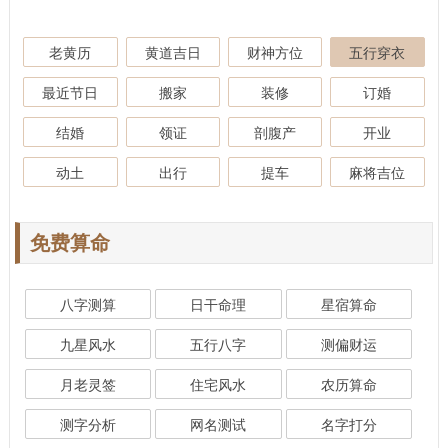
老黄历
黄道吉日
财神方位
五行穿衣
最近节日
搬家
装修
订婚
结婚
领证
剖腹产
开业
动土
出行
提车
麻将吉位
免费算命
八字测算
日干命理
星宿算命
九星风水
五行八字
测偏财运
月老灵签
住宅风水
农历算命
测字分析
网名测试
名字打分